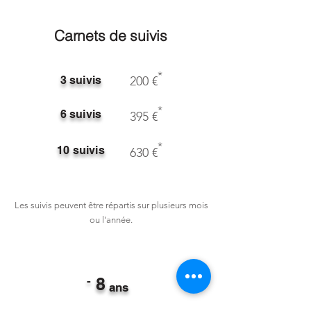
Carnets de suivis
*
3 suivis
200 €
*
6 suivis
395 €
*
10 suivis
630 €
Les suivis peuvent être répartis sur plusieurs mois
ou l'année.
8
-
ans