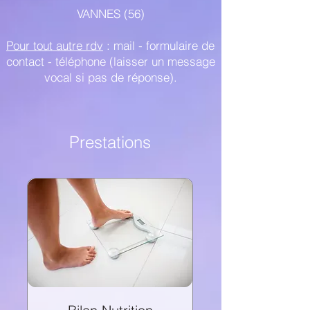
VANNES​ (56)
Pour tout autre rdv
: mail - formulaire de
contact - téléphone (laisser un message
vocal si pas de réponse).
Prestations