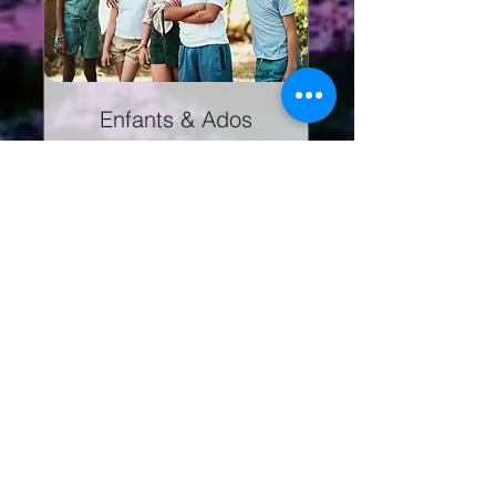
Enfants & Ados
Séances rencontre & suivis
1 h 30 min
70
70 €
euros
Envoyer une demande