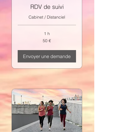
RDV de suivi
Cabinet / Distanciel
1 h
50
50 €
euros
Envoyer une demande