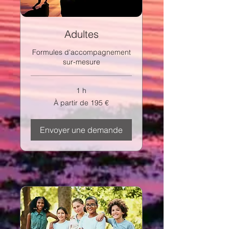
Adultes
Formules d'accompagnement
sur-mesure
1 h
À
À partir de 195 €
partir
de
195
euros
Envoyer une demande